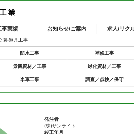
工事実績
お知らせ/ご案内
求人/リク
公園-遊具工事
防水工事
補修工事
景観資材／工事
緑化資材／工事
米軍工事
調査／点検／保守
発注者
(株)サンライト
竣工年月