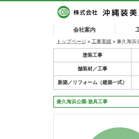
会社案内
トップページ
»
工事実績
» 兼久海浜
塗装工事
舗装材／工事
新築／リフォーム（建築一式）
兼久海浜公園-遊具工事