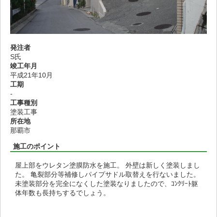
発注者
S氏
竣工年月
平成21年10月
工期
-
工事種別
塗装工事
所在地
那覇市
施工のポイント
屋上部をウレタン塗膜防水を施工。 外壁は新しく塗装しまし
た。 亀裂部分等補修しパイプサドル取替えを行ないました。
未塗装部分を完全になくした塗装なりましたので、ｺﾝｸﾘｰﾄ躯
体年数も長持ちするでしょう。