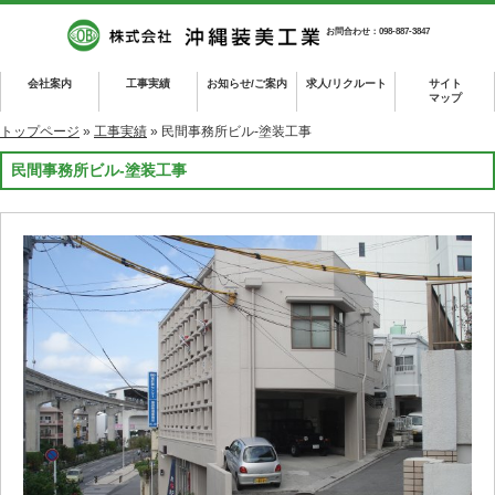
お問合わせ：098-887-3847
会社案内
工事実績
お知らせ/ご案内
求人/リクルート
サイト
マップ
トップページ
»
工事実績
» 民間事務所ビル-塗装工事
民間事務所ビル-塗装工事