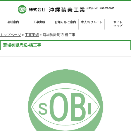
お問合わせ：098-887-3847
会社案内
工事実績
お知らせ/ご案内
求人/リクルート
サイト
マップ
トップページ
»
工事実績
» 斎場御嶽周辺-橋工事
斎場御嶽周辺-橋工事