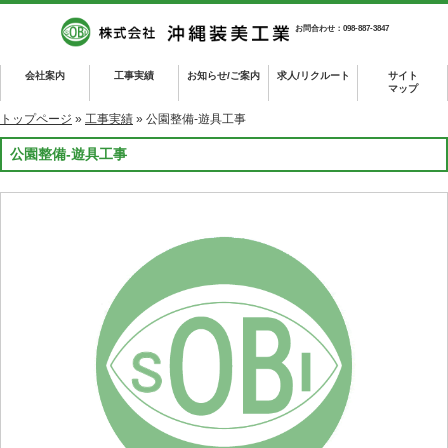
お問合わせ：098-887-3847
会社案内
工事実績
お知らせ/ご案内
求人/リクルート
サイト
マップ
トップページ
»
工事実績
» 公園整備-遊具工事
公園整備-遊具工事