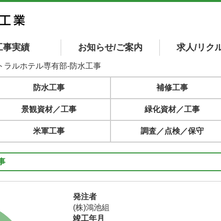
工事実績
お知らせ/ご案内
求人/リク
トラルホテル専有部-防水工事
防水工事
補修工事
景観資材／工事
緑化資材／工事
米軍工事
調査／点検／保守
事
発注者
(株)鴻池組
竣工年月