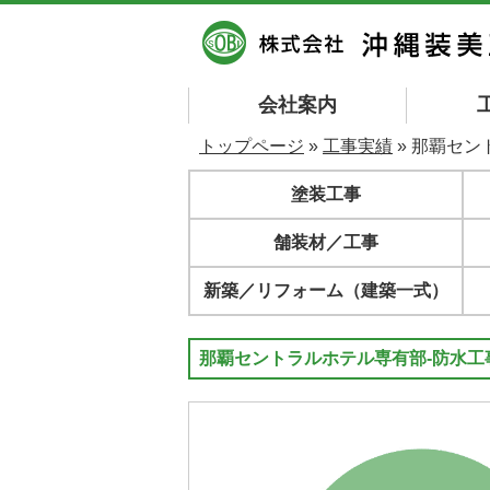
会社案内
トップページ
»
工事実績
» 那覇セン
塗装工事
舗装材／工事
新築／リフォーム（建築一式）
那覇セントラルホテル専有部-防水工