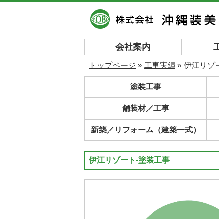
会社案内
トップページ
»
工事実績
» 伊江リゾ
塗装工事
舗装材／工事
新築／リフォーム（建築一式）
伊江リゾート-塗装工事