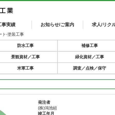
工事実績
お知らせ/ご案内
求人/リク
ート-塗装工事
防水工事
補修工事
景観資材／工事
緑化資材／工事
米軍工事
調査／点検／保守
発注者
(株)鴻池組
竣工年月