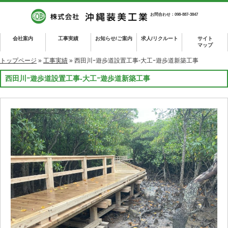
お問合わせ：098-887-3847
会社案内
工事実績
お知らせ/ご案内
求人/リクルート
サイト
マップ
トップページ
»
工事実績
» 西田川ｰ遊歩道設置工事-大工ｰ遊歩道新築工事
西田川ｰ遊歩道設置工事-大工ｰ遊歩道新築工事