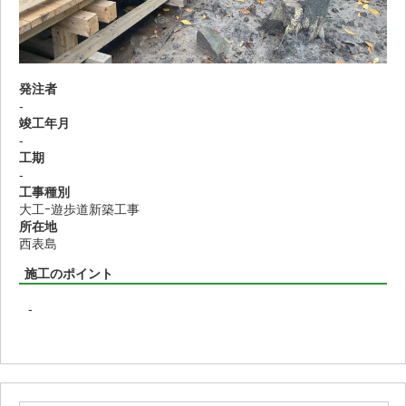
発注者
-
竣工年月
-
工期
-
工事種別
大工ｰ遊歩道新築工事
所在地
西表島
施工のポイント
-