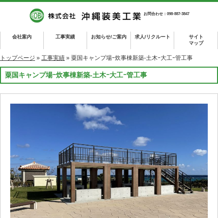
お問合わせ：098-887-3847
会社案内
工事実績
お知らせ/ご案内
求人/リクルート
サイト
マップ
トップページ
»
工事実績
» 粟国キャンプ場ｰ炊事棟新築-土木ｰ大工ｰ管工事
粟国キャンプ場ｰ炊事棟新築-土木ｰ大工ｰ管工事