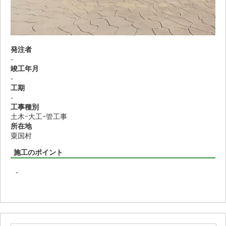
発注者
-
竣工年月
-
工期
-
工事種別
土木ｰ大工ｰ管工事
所在地
粟国村
施工のポイント
-