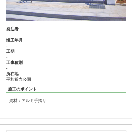
発注者
-
竣工年月
-
工期
-
工事種別
-
所在地
平和祈念公園
施工のポイント
資材：アルミ手摺り