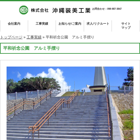
お問合わせ：098-887-3847
会社案内
工事実績
お知らせ/ご案内
求人/リクルート
サイト
マップ
トップページ
»
工事実績
» 平和祈念公園 アルミ手摺り
平和祈念公園 アルミ手摺り