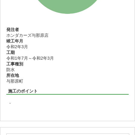
発注者
ホンダカーズ与那原店
竣工年月
令和2年3月
工期
令和1年7月～令和2年3月
工事種別
防水
所在地
与那原町
施工のポイント
-